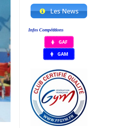
Les News
Infos Compétitions
GAF
GAM