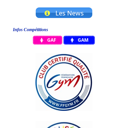
Les News
Infos Compétitions
GAF
GAM