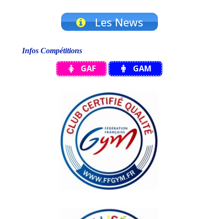
Les News
Infos Compétitions
GAF
GAM