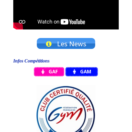
Les News
Infos Compétitions
GAF
GAM