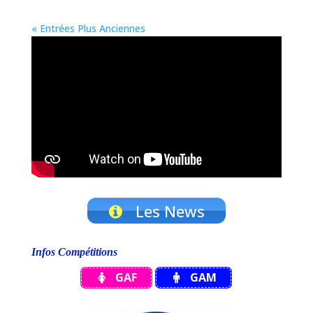
« Entrées Plus Anciennes
Les News
Infos Compétitions
GAF
GAM