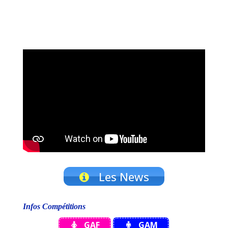
Les News
Infos Compétitions
GAF
GAM