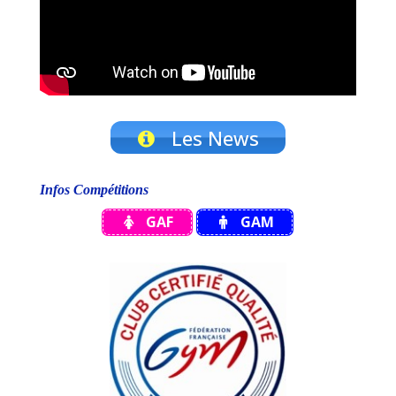
Les News
Infos Compétitions
GAF
GAM