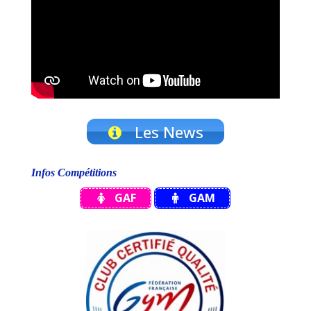
Les News
Infos Compétitions
GAF
GAM