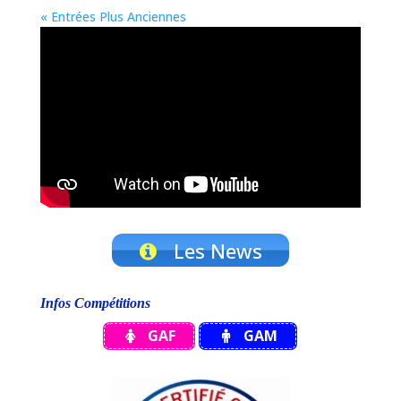
« Entrées Plus Anciennes
Les News
Infos Compétitions
GAF
GAM